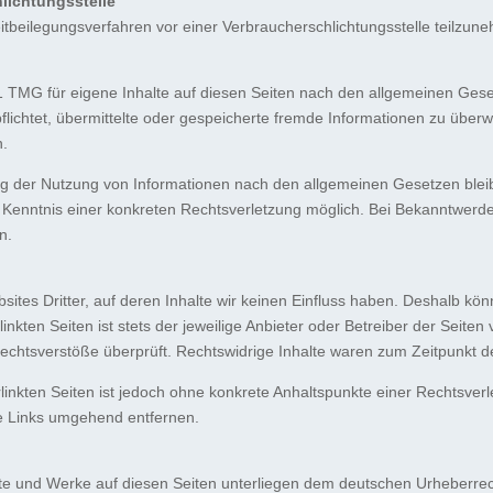
hlichtungs­stelle
treitbeilegungsverfahren vor einer Verbraucherschlichtungsstelle teilzun
.1 TMG für eigene Inhalte auf diesen Seiten nach den allgemeinen Ges
erpflichtet, übermittelte oder gespeicherte fremde Informationen zu ü
n.
ng der Nutzung von Informationen nach den allgemeinen Gesetzen bleib
er Kenntnis einer konkreten Rechtsverletzung möglich. Bei Bekanntwe
n.
ites Dritter, auf deren Inhalte wir keinen Einfluss haben. Deshalb kön
kten Seiten ist stets der jeweilige Anbieter oder Betreiber der Seiten 
echtsverstöße überprüft. Rechtswidrige Inhalte waren zum Zeitpunkt de
erlinkten Seiten ist jedoch ohne konkrete Anhaltspunkte einer Rechtsve
e Links umgehend entfernen.
alte und Werke auf diesen Seiten unterliegen dem deutschen Urheberrech